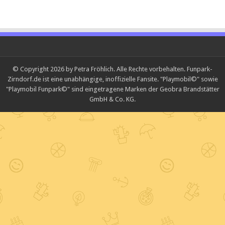
© Copyright 2026 by Petra Fröhlich. Alle Rechte vorbehalten. Funpark-
Zirndorf.de ist eine unabhängige, inoffizielle Fansite. "Playmobil©" sowie
"Playmobil Funpark©" sind eingetragene Marken der Geobra Brandstätter
GmbH & Co. KG.