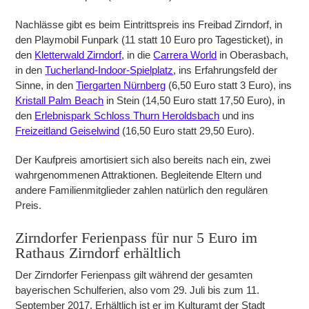
Nachlässe gibt es beim Eintrittspreis ins Freibad Zirndorf, in
den Playmobil Funpark (11 statt 10 Euro pro Tagesticket), in
den
Kletterwald Zirndorf
, in die
Carrera World
in Oberasbach,
in den
Tucherland-Indoor-Spielplatz
, ins Erfahrungsfeld der
Sinne, in den
Tiergarten Nürnberg
(6,50 Euro statt 3 Euro), ins
Kristall Palm Beach
in Stein (14,50 Euro statt 17,50 Euro), in
den
Erlebnispark Schloss Thurn Heroldsbach
und ins
Freizeitland Geiselwind
(16,50 Euro statt 29,50 Euro).
Der Kaufpreis amortisiert sich also bereits nach ein, zwei
wahrgenommenen Attraktionen. Begleitende Eltern und
andere Familienmitglieder zahlen natürlich den regulären
Preis.
Zirndorfer Ferienpass für nur 5 Euro im
Rathaus Zirndorf erhältlich
Der Zirndorfer Ferienpass gilt während der gesamten
bayerischen Schulferien, also vom 29. Juli bis zum 11.
September 2017. Erhältlich ist er im Kulturamt der Stadt