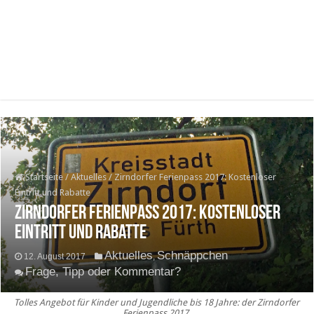
Startseite
/
Aktuelles
/
Zirndorfer Ferienpass 2017: Kostenloser
Eintritt und Rabatte
Zirndorfer Ferienpass 2017: Kostenloser
Eintritt und Rabatte
Aktuelles
Schnäppchen
12. August 2017
,
Frage, Tipp oder Kommentar?
Tolles Angebot für Kinder und Jugendliche bis 18 Jahre: der Zirndorfer
Ferienpass 2017.