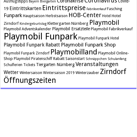
Coronavirus
Coronakrise
Covid-
Ausflugstipps
Bayern
Biergarten
Eintrittspreise
Eintrittskarten
19
Fasching
Fabrikverkauf
HOB-Center
Funpark
Hauptsaison
Hotel
Herbstsaison
Hotel
Playmobil
Zirndorf
Klettergarten
Nürnberg
Kindergeburtstag
Playmobil Ersatzteile
Playmobil Adventskalender
Playmobil Fabrikverkauf
Playmobil Funpark
Playmobil Funpark Hotel
Playmobil Funpark Shop
Playmobil Funpark Rabatt
Playmobilland
Playmobil Online-
Playmobil Funpark Zirndorf
Shop
Rabatt
Playmobil Piratenschiff
Saisonstart
Schnäppchen
Schulanfang
Veranstaltungen
Tiergarten Nürnberg
Schulferien
Tickets
Zirndorf
Wetter
Wintersaison
Winterzauber
Wintersaison 2019
Öffnungszeiten