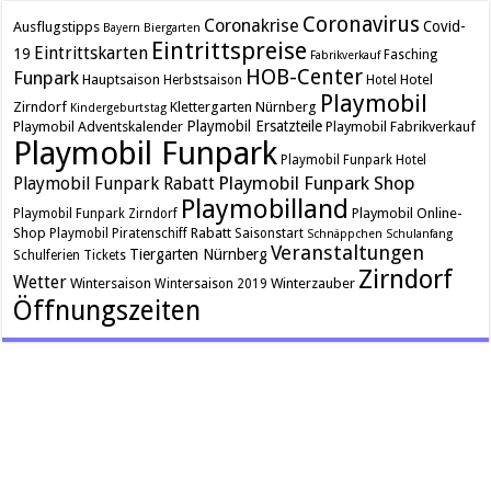
Coronavirus
Coronakrise
Covid-
Ausflugstipps
Bayern
Biergarten
Eintrittspreise
Eintrittskarten
19
Fasching
Fabrikverkauf
HOB-Center
Funpark
Hauptsaison
Hotel
Herbstsaison
Hotel
Playmobil
Zirndorf
Klettergarten
Nürnberg
Kindergeburtstag
Playmobil Ersatzteile
Playmobil Adventskalender
Playmobil Fabrikverkauf
Playmobil Funpark
Playmobil Funpark Hotel
Playmobil Funpark Shop
Playmobil Funpark Rabatt
Playmobilland
Playmobil Online-
Playmobil Funpark Zirndorf
Shop
Rabatt
Playmobil Piratenschiff
Saisonstart
Schnäppchen
Schulanfang
Veranstaltungen
Tiergarten Nürnberg
Schulferien
Tickets
Zirndorf
Wetter
Wintersaison
Winterzauber
Wintersaison 2019
Öffnungszeiten