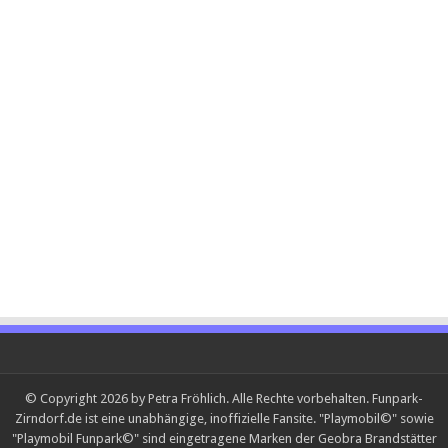
© Copyright 2026 by Petra Fröhlich. Alle Rechte vorbehalten. Funpark-
Zirndorf.de ist eine unabhängige, inoffizielle Fansite. "Playmobil©" sowie
"Playmobil Funpark©" sind eingetragene Marken der Geobra Brandstätter