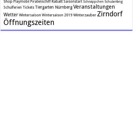
Shop
Rabatt
Playmobil Piratenschiff
Saisonstart
Schnäppchen
Schulanfang
Veranstaltungen
Tiergarten Nürnberg
Schulferien
Tickets
Zirndorf
Wetter
Wintersaison
Winterzauber
Wintersaison 2019
Öffnungszeiten