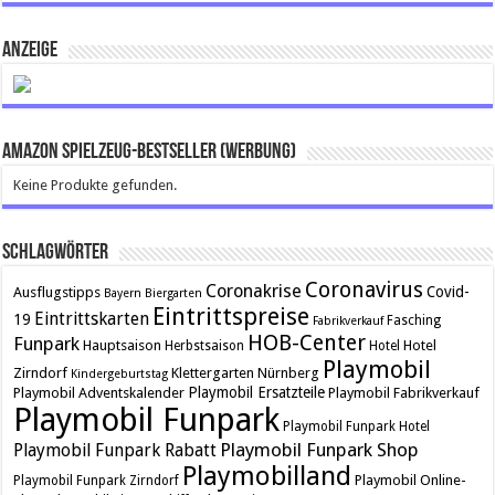
ANZEIGE
Amazon Spielzeug-Bestseller (Werbung)
Keine Produkte gefunden.
Schlagwörter
Coronavirus
Coronakrise
Covid-
Ausflugstipps
Bayern
Biergarten
Eintrittspreise
Eintrittskarten
19
Fasching
Fabrikverkauf
HOB-Center
Funpark
Hauptsaison
Hotel
Herbstsaison
Hotel
Playmobil
Zirndorf
Klettergarten
Nürnberg
Kindergeburtstag
Playmobil Ersatzteile
Playmobil Adventskalender
Playmobil Fabrikverkauf
Playmobil Funpark
Playmobil Funpark Hotel
Playmobil Funpark Shop
Playmobil Funpark Rabatt
Playmobilland
Playmobil Online-
Playmobil Funpark Zirndorf