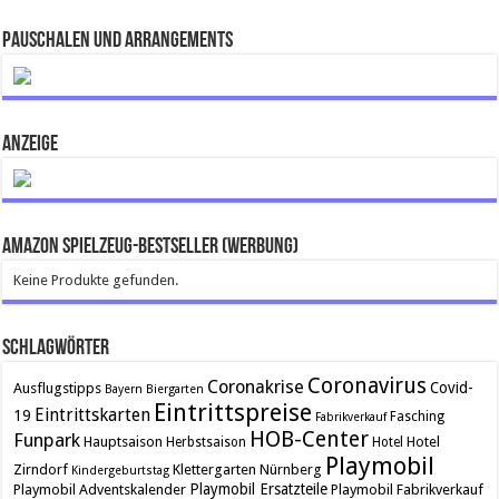
Pauschalen und Arrangements
ANZEIGE
Amazon Spielzeug-Bestseller (Werbung)
Keine Produkte gefunden.
Schlagwörter
Coronavirus
Coronakrise
Covid-
Ausflugstipps
Bayern
Biergarten
Eintrittspreise
Eintrittskarten
19
Fasching
Fabrikverkauf
HOB-Center
Funpark
Hauptsaison
Hotel
Herbstsaison
Hotel
Playmobil
Zirndorf
Klettergarten
Nürnberg
Kindergeburtstag
Playmobil Ersatzteile
Playmobil Adventskalender
Playmobil Fabrikverkauf