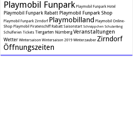
Playmobil Funpark
Playmobil Funpark Hotel
Playmobil Funpark Shop
Playmobil Funpark Rabatt
Playmobilland
Playmobil Online-
Playmobil Funpark Zirndorf
Shop
Rabatt
Playmobil Piratenschiff
Saisonstart
Schnäppchen
Schulanfang
Veranstaltungen
Tiergarten Nürnberg
Schulferien
Tickets
Zirndorf
Wetter
Wintersaison
Winterzauber
Wintersaison 2019
Öffnungszeiten