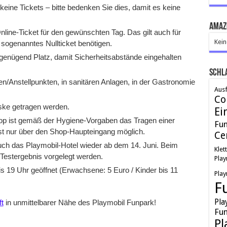
keine Tickets – bitte bedenken Sie dies, damit es keine
Amaz
line-Ticket für den gewünschten Tag. Das gilt auch für
Kein
 sogenanntes Nullticket benötigen.
genügend Platz, damit Sicherheitsabstände eingehalten
Schl
n/Anstellpunkten, in sanitären Anlagen, in der Gastronomie
Ausf
Co
ke getragen werden.
Ei
op ist gemäß der Hygiene-Vorgaben das Tragen einer
Fu
st nur über den Shop-Haupteingang möglich.
Ce
ch das Playmobil-Hotel wieder ab dem 14. Juni. Beim
Klet
Testergebnis vorgelegt werden.
Play
bis 19 Uhr geöffnet (Erwachsene: 5 Euro / Kinder bis 11
Play
F
Pla
t
in unmittelbarer Nähe des Playmobil Funpark!
Fun
Pl