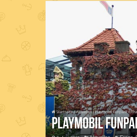
Startseite
/
Aktuelles
/
Playmobil Funpark öffne
Playmobil Funpar