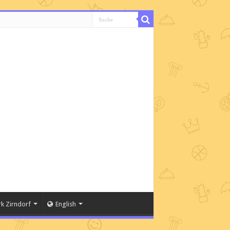
k Zirndorf
English