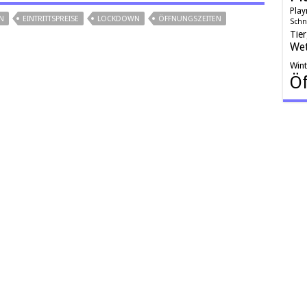
Play
N
EINTRITTSPREISE
LOCKDOWN
ÖFFNUNGSZEITEN
Schn
Tie
Wet
Win
Öf