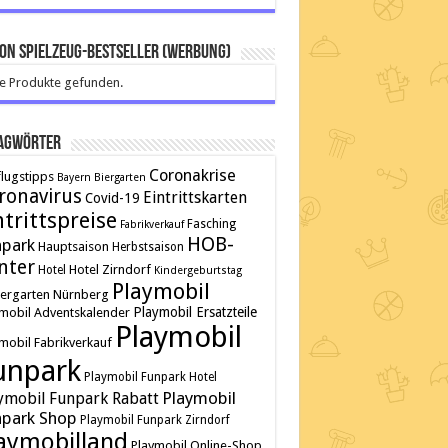
on Spielzeug-Bestseller (Werbung)
e Produkte gefunden.
agwörter
Coronakrise
lugstipps
Bayern
Biergarten
ronavirus
Eintrittskarten
Covid-19
ntrittspreise
Fasching
Fabrikverkauf
HOB-
npark
Hauptsaison
Herbstsaison
nter
Hotel Zirndorf
Hotel
Kindergeburtstag
Playmobil
tergarten
Nürnberg
Playmobil Ersatzteile
mobil Adventskalender
Playmobil
mobil Fabrikverkauf
unpark
Playmobil Funpark Hotel
Playmobil
ymobil Funpark Rabatt
park Shop
Playmobil Funpark Zirndorf
aymobilland
Playmobil Online-Shop