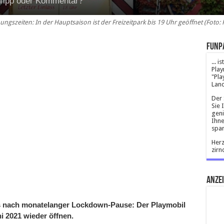
 Tipp oder Kommentar?
ungszeiten: In der Hauptsaison ist der Freizeitpark bis 19 Uhr geöffnet (Fot
Funp
... 
Play
"Pla
Land
Der 
Sie 
geni
Ihne
spar
Herz
zirn
Anze
ns nach monatelanger Lockdown-Pause: Der Playmobil
i 2021 wieder öffnen.