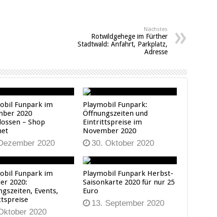
Nächstes
Rotwildgehege im Fürther
Stadtwald: Anfahrt, Parkplatz,
Adresse
obil Funpark im
Playmobil Funpark:
ber 2020
Öffnungszeiten und
lossen – Shop
Eintrittspreise im
net
November 2020
 Dezember 2020
30. Oktober 2020
obil Funpark im
Playmobil Funpark Herbst-
er 2020:
Saisonkarte 2020 für nur 25
ngszeiten, Events,
Euro
ttspreise
13. September 2020
 Oktober 2020