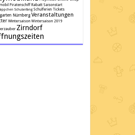
Rabatt
mobil Piratenschiff
Saisonstart
Schulferien
Tickets
äppchen
Schulanfang
Veranstaltungen
rgarten Nürnberg
ter
Wintersaison
Wintersaison 2019
Zirndorf
terzauber
fnungszeiten