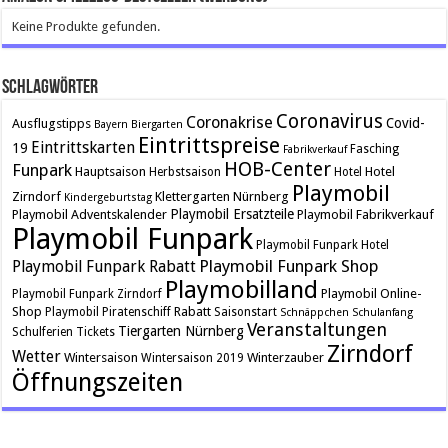
Keine Produkte gefunden.
Schlagwörter
Coronavirus
Coronakrise
Covid-
Ausflugstipps
Bayern
Biergarten
Eintrittspreise
Eintrittskarten
19
Fasching
Fabrikverkauf
HOB-Center
Funpark
Hauptsaison
Hotel
Herbstsaison
Hotel
Playmobil
Zirndorf
Klettergarten
Nürnberg
Kindergeburtstag
Playmobil Ersatzteile
Playmobil Adventskalender
Playmobil Fabrikverkauf
Playmobil Funpark
Playmobil Funpark Hotel
Playmobil Funpark Shop
Playmobil Funpark Rabatt
Playmobilland
Playmobil Online-
Playmobil Funpark Zirndorf
Shop
Rabatt
Playmobil Piratenschiff
Saisonstart
Schnäppchen
Schulanfang
Veranstaltungen
Tiergarten Nürnberg
Schulferien
Tickets
Zirndorf
Wetter
Wintersaison
Winterzauber
Wintersaison 2019
Öffnungszeiten