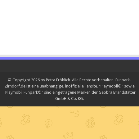
© Copyright 2026 by Petra Fröhlich. Alle Rechte vorbehalten. Funpark-
Zirndorf.de ist eine unabhängige, inoffizielle Fansite. "Playmobil©" sowie
"Playmobil Funpark©" sind eingetragene Marken der Geobra Brandstätter
GmbH & Co. KG.