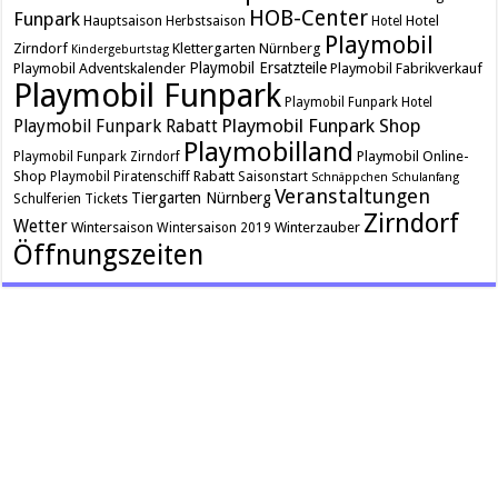
HOB-Center
Funpark
Hauptsaison
Hotel
Herbstsaison
Hotel
Playmobil
Zirndorf
Klettergarten
Nürnberg
Kindergeburtstag
Playmobil Ersatzteile
Playmobil Adventskalender
Playmobil Fabrikverkauf
Playmobil Funpark
Playmobil Funpark Hotel
Playmobil Funpark Shop
Playmobil Funpark Rabatt
Playmobilland
Playmobil Online-
Playmobil Funpark Zirndorf
Shop
Rabatt
Playmobil Piratenschiff
Saisonstart
Schnäppchen
Schulanfang
Veranstaltungen
Tiergarten Nürnberg
Schulferien
Tickets
Zirndorf
Wetter
Wintersaison
Winterzauber
Wintersaison 2019
Öffnungszeiten