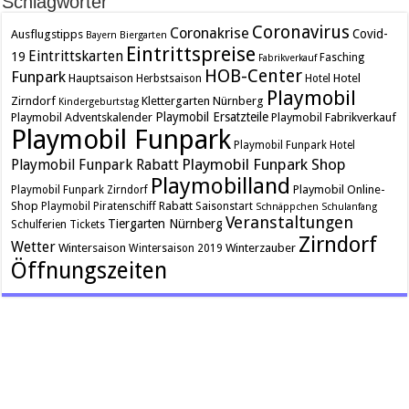
Schlagwörter
Coronavirus
Coronakrise
Covid-
Ausflugstipps
Bayern
Biergarten
Eintrittspreise
Eintrittskarten
19
Fasching
Fabrikverkauf
HOB-Center
Funpark
Hauptsaison
Hotel
Herbstsaison
Hotel
Playmobil
Zirndorf
Klettergarten
Nürnberg
Kindergeburtstag
Playmobil Ersatzteile
Playmobil Adventskalender
Playmobil Fabrikverkauf
Playmobil Funpark
Playmobil Funpark Hotel
Playmobil Funpark Shop
Playmobil Funpark Rabatt
Playmobilland
Playmobil Online-
Playmobil Funpark Zirndorf
Shop
Rabatt
Playmobil Piratenschiff
Saisonstart
Schnäppchen
Schulanfang
Veranstaltungen
Tiergarten Nürnberg
Schulferien
Tickets
Zirndorf
Wetter
Wintersaison
Winterzauber
Wintersaison 2019
Öffnungszeiten