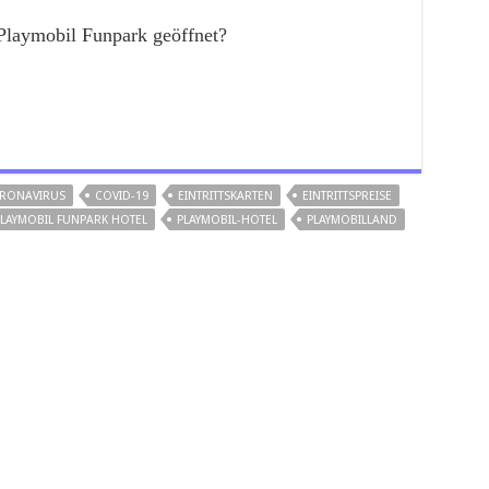
Playmobil Funpark geöffnet?
RONAVIRUS
COVID-19
EINTRITTSKARTEN
EINTRITTSPREISE
LAYMOBIL FUNPARK HOTEL
PLAYMOBIL-HOTEL
PLAYMOBILLAND