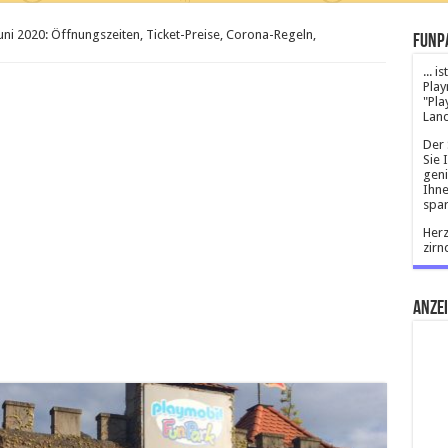
uni 2020: Öffnungszeiten, Ticket-Preise, Corona-Regeln,
Funp
... 
Play
"Pla
Land
Der 
Sie 
geni
Ihne
spar
Herz
zirn
Anze