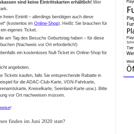
Play
kassen sind keine Eintrittskarten erhältlich!
Wer
F
ark.
 freien Eintritt – allerdings benötigen auch diese
Pla
ket“ (kostenlos im
Online-Shop
). Heißt: Sie brauchen für
Fun
Pl
in eigenes Ticket.
, die am Tag des Besuchs Geburtstag haben – für diese
Play
Schn
buchen (Nachweis vor Ort erforderlich!)
Tie
enfalls ein kostenloses Null-Ticket im Online-Shop für
Wet
Win
Öf
icht angeboten.
e Tickets kaufen, falls Sie entsprechende Rabatte in
eispiel für die ADAC-Club-Karte, VGN-Fahrkarte,
enamtskarte, Kreiselkarte, Seenland-Karte usw.). Bitte
igung vor Ort nachweisen müssen.
weise
!
en finden im Juni 2020 statt?