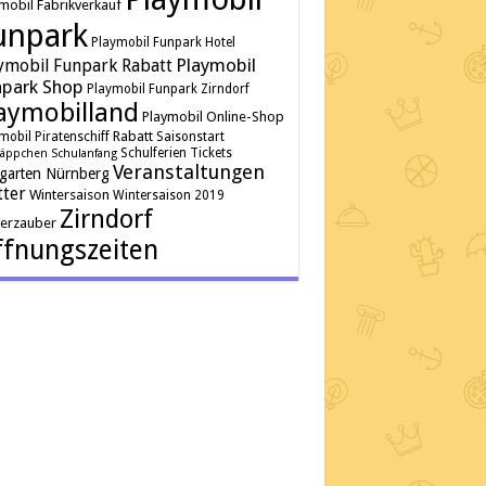
mobil Fabrikverkauf
unpark
Playmobil Funpark Hotel
Playmobil
ymobil Funpark Rabatt
park Shop
Playmobil Funpark Zirndorf
aymobilland
Playmobil Online-Shop
Rabatt
mobil Piratenschiff
Saisonstart
Schulferien
Tickets
äppchen
Schulanfang
Veranstaltungen
rgarten Nürnberg
ter
Wintersaison
Wintersaison 2019
Zirndorf
terzauber
fnungszeiten