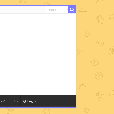
k Zirndorf
English