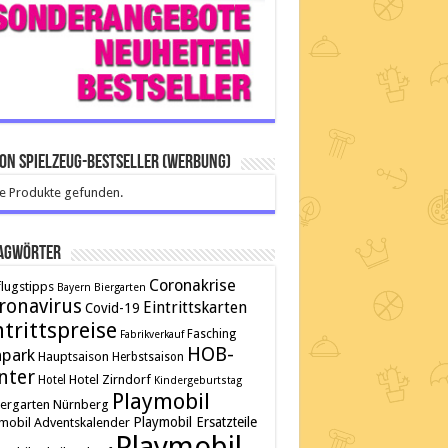
on Spielzeug-Bestseller (Werbung)
e Produkte gefunden.
agwörter
Coronakrise
lugstipps
Bayern
Biergarten
ronavirus
Eintrittskarten
Covid-19
ntrittspreise
Fasching
Fabrikverkauf
HOB-
npark
Hauptsaison
Herbstsaison
nter
Hotel Zirndorf
Hotel
Kindergeburtstag
Playmobil
tergarten
Nürnberg
Playmobil Ersatzteile
mobil Adventskalender
Playmobil