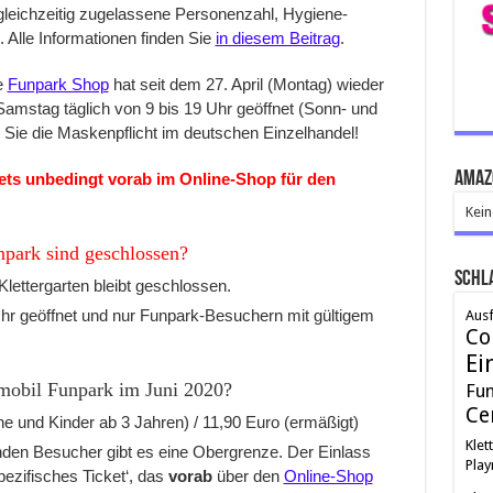
gleichzeitig zugelassene Personenzahl, Hygiene-
 Alle Informationen finden Sie
in diesem Beitrag
.
e
Funpark Shop
hat seit dem 27. April (Montag) wieder
Samstag täglich von 9 bis 19 Uhr geöffnet (Sonn- und
 Sie die Maskenpflicht im deutschen Einzelhandel!
Amaz
ckets unbedingt vorab im Online-Shop für den
Kein
park sind geschlossen?
Schl
lettergarten bleibt geschlossen.
 Uhr geöffnet und nur Funpark-Besuchern mit gültigem
Ausf
Co
Ei
aymobil Funpark im Juni 2020?
Fu
Ce
ne und Kinder ab 3 Jahren) / 11,90 Euro (ermäßigt)
Klet
enden Besucher gibt es eine Obergrenze. Der Einlass
Play
pezifisches Ticket‘, das
vorab
über den
Online-Shop