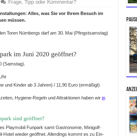
Frage, Tipp oder Kommentar?
anstaltungen: Alles, was Sie vor Ihrem Besuch im
Paus
ssen müssen.
 den Toren Nürnbergs darf am 30. Mai (Pfingstsamstag)
park im Juni 2020 geöffnet?
20 (Samstag).
 Uhr
ne und Kinder ab 3 Jahren) / 11,90 Euro (ermäßigt)
ANZE
gszeiten, Hygiene-Regeln und Attraktionen haben wir
in
park sind geöffnet?
es Playmobil Funpark samt Gastronomie, Minigolf-
il-Hotel wieder geöffnet. Allerdings kommt es zu Ein-