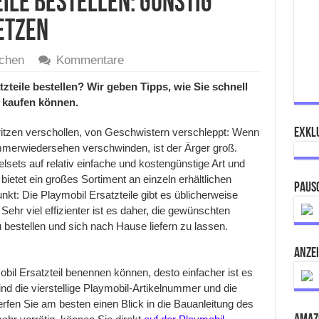
ile bestellen: Günstig
etzen
chen
Kommentare
zteile bestellen? Wir geben Tipps, wie Sie schnell
 kaufen können.
itzen verschollen, von Geschwistern verschleppt: Wenn
Exklu
mmerwiedersehen verschwinden, ist der Ärger groß.
lsets auf relativ einfache und kostengünstige Art und
ietet ein großes Sortiment an einzeln erhältlichen
Paus
t: Die Playmobil Ersatzteile gibt es üblicherweise
ehr viel effizienter ist es daher, die gewünschten
 bestellen und sich nach Hause liefern zu lassen.
ANZE
il Ersatzteil benennen können, desto einfacher ist es
ind die vierstellige Playmobil-Artikelnummer und die
rfen Sie am besten einen Blick in die Bauanleitung des