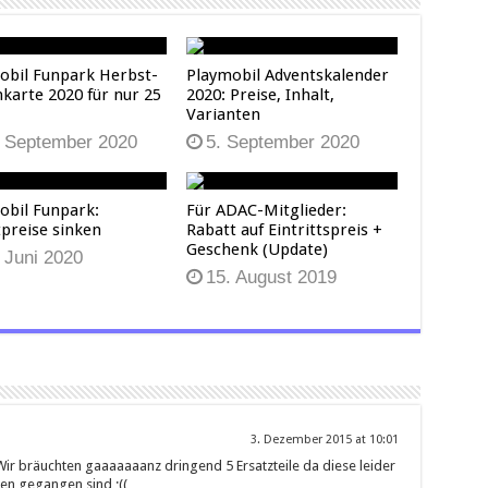
obil Funpark Herbst-
Playmobil Adventskalender
nkarte 2020 für nur 25
2020: Preise, Inhalt,
Varianten
. September 2020
5. September 2020
obil Funpark:
Für ADAC-Mitglieder:
tpreise sinken
Rabatt auf Eintrittspreis +
Geschenk (Update)
 Juni 2020
15. August 2019
3. Dezember 2015 at 10:01
Wir bräuchten gaaaaaaanz dringend 5 Ersatzteile da diese leider
ren gegangen sind ;((