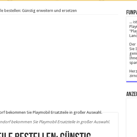
ile bestellen: Günstig erweitern und ersetzen
Funp
... 
Play
"Pla
Land
Der 
Sie 
geni
Ihne
spar
Herz
zirn
Anze
ndorf bekommen Sie Playmobil Ersatzteile in großer Auswahl.