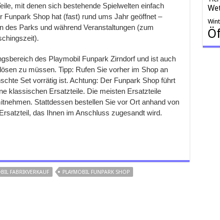
le, mit denen sich bestehende Spielwelten einfach
Wet
r Funpark Shop hat (fast) rund ums Jahr geöffnet –
Win
iten des Parks und während Veranstaltungen (zum
Öf
schingszeit).
ngsbereich des Playmobil Funpark Zirndorf und ist auch
 lösen zu müssen. Tipp: Rufen Sie vorher im Shop an
chte Set vorrätig ist. Achtung: Der Funpark Shop führt
e klassischen Ersatzteile. Die meisten Ersatzteile
mitnehmen. Stattdessen bestellen Sie vor Ort anhand von
satzteil, das Ihnen im Anschluss zugesandt wird.
BIL FABRIKVERKAUF
PLAYMOBIL FUNPARK SHOP