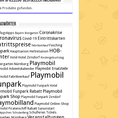
on Spielzeug-Bestseller (Werbung)
e Produkte gefunden.
agwörter
Coronakrise
lugstipps
Bayern
Biergarten
ronavirus
Eintrittskarten
Covid-19
ntrittspreise
Fasching
Fabrikverkauf
HOB-
npark
Hauptsaison
Herbstsaison
nter
Hotel Zirndorf
Hotel
Kindergeburtstag
Playmobil
tergarten
Nürnberg
Playmobil Ersatzteile
mobil Adventskalender
Playmobil
mobil Fabrikverkauf
unpark
Playmobil Funpark Hotel
Playmobil
ymobil Funpark Rabatt
park Shop
Playmobil Funpark Zirndorf
aymobilland
Playmobil Online-Shop
Rabatt
mobil Piratenschiff
Saisonstart
Schulferien
Tickets
äppchen
Schulanfang
Veranstaltungen
rgarten Nürnberg