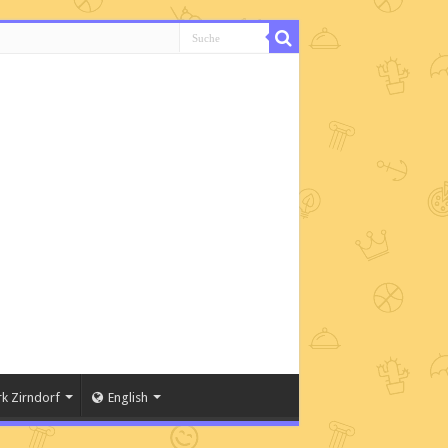
k Zirndorf
English