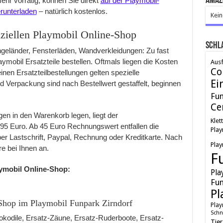
Amaz
ehr vorrätig, können Sie direkt
auf der Playmobil-
runterladen
– natürlich kostenlos.
Kein
fiziellen Playmobil Online-Shop
Schl
eländer, Fensterläden, Wandverkleidungen: Zu fast
aymobil Ersatzteile bestellen. Oftmals liegen die Kosten
Ausf
Co
inen Ersatzteilbestellungen gelten spezielle
Ei
d Verpackung sind nach Bestellwert gestaffelt, beginnen
Fu
Ce
n in den Warenkorb legen, liegt der
Klet
95 Euro. Ab 45 Euro Rechnungswert entfallen die
Play
r Lastschrift, Paypal, Rechnung oder Kreditkarte. Nach
Play
e bei Ihnen an.
F
laymobil Online-Shop:
Pla
Fun
Pl
 Shop im Playmobil Funpark Zirndorf
Play
Schn
rokodile, Ersatz-Zäune, Ersatz-Ruderboote, Ersatz-
Tie