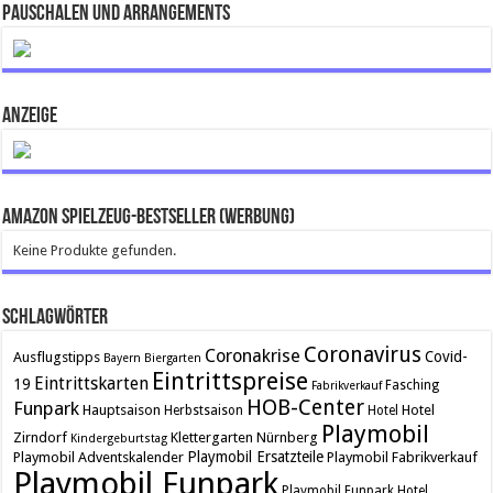
Pauschalen und Arrangements
ANZEIGE
Amazon Spielzeug-Bestseller (Werbung)
Keine Produkte gefunden.
Schlagwörter
Coronavirus
Coronakrise
Covid-
Ausflugstipps
Bayern
Biergarten
Eintrittspreise
Eintrittskarten
19
Fasching
Fabrikverkauf
HOB-Center
Funpark
Hauptsaison
Hotel
Herbstsaison
Hotel
Playmobil
Zirndorf
Klettergarten
Nürnberg
Kindergeburtstag
Playmobil Ersatzteile
Playmobil Adventskalender
Playmobil Fabrikverkauf
Playmobil Funpark
Playmobil Funpark Hotel