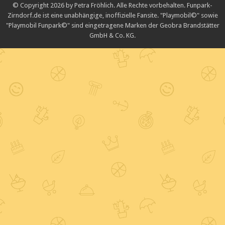
© Copyright 2026 by Petra Fröhlich. Alle Rechte vorbehalten. Funpark-
Zirndorf.de ist eine unabhängige, inoffizielle Fansite. "Playmobil©" sowie
"Playmobil Funpark©" sind eingetragene Marken der Geobra Brandstätter
GmbH & Co. KG.