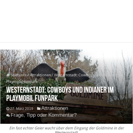
Startseite
/
Attraktionen
/
Westernstadt: Cowboys und Indianer im
Playmobil Funpark
Westernstadt: Cowboys und Indianer im
Playmobil Funpark
Attraktionen
27. März 2019
Frage, Tipp oder Kommentar?
Ein fast echter Geier wacht über dem Eingang der Goldmine in der
Westernstadt.