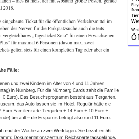
anen – dies ist meist der mit Abstand größte Posten, gerade
Play
l 2018.
Schn
Tie
s eingebaute Ticket für die öffentlichen Verkehrsmittel im
Wet
ben der Nerven für die Parkplatzsuche auch die teils
Win
n vergleichbares „Tagesticket Solo“ für einen Erwachsenen
Öf
 Plus“ für maximal 6 Personen (davon max. zwei
kets gelten stets für einen kompletten Tag oder aber ein
ahe Fälle:
nen und zwei Kindern im Alter von 4 und 11 Jahren
g) in Nürnberg. Für die Nürnberg Cards zahlt die Familie
+ 0 Euro). Das Besuchsprogramm besteht aus Tiergarten,
eum, das Auto lassen sie im Hotel. Regulär hätte die
37 Euro Familienkarte Tiergarten + 14 Euro + 10 Euro +
nde) bezahlt – die Ersparnis beträgt also rund 11 Euro.
hrend der Woche an zwei Werktagen. Sie bezahlen 56
gramm: Dokumentationszentrum Reichsparteitagsgelände,