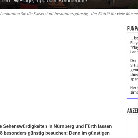
chen
Frage, Tipp oder Kommentar?
erkunden Sie die Kaiserstadt besonders günstig - der Eintritt für viele Museen 
Funp
... 
Play
"Pla
Land
Der 
Sie 
geni
Ihne
spar
Herz
zirn
Anze
ere Sehenswürdigkeiten in Nürnberg und Fürth lassen
18 besonders günstig besuchen: Denn im günstigen