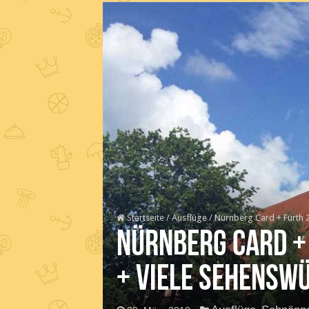
Startseite
/
Ausflüge
/
Nürnberg Card + Fürth 20
Nürnberg Card + 
+ viele Sehensw