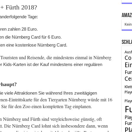
 + Fürth 2018?
Amaz
inanderfolgende Tage:
Kein
ren zahlen 28 Euro.
en die Nürnberg Card für 6 Euro.
Schl
lten eine kostenlose Nürnberg Card.
Ausf
Touristen und Reisende, die mindestens einmal in Nürnberg
Co
Ei
r Kids-Karten ist der Kauf mindestens einer regulären
Fu
Ce
rhaupt?
Klet
Play
e viele Attraktionen Sie während Ihres zweitägigen
nen-Eintrittskarte für den Tiergarten Nürnberg würde mit 16
Play
 Sie für den Zoo einen kompletten Tag einplanen.
F
Pla
in Nürnberg und Fürth sind vergleichsweise günstig, oft
Fun
tt. Die Nürnberg Card lohnt sich insbesondere dann, wenn
Pl