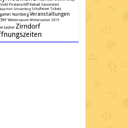
Rabatt
mobil Piratenschiff
Saisonstart
Schulferien
Tickets
äppchen
Schulanfang
Veranstaltungen
rgarten Nürnberg
ter
Wintersaison
Wintersaison 2019
Zirndorf
terzauber
fnungszeiten