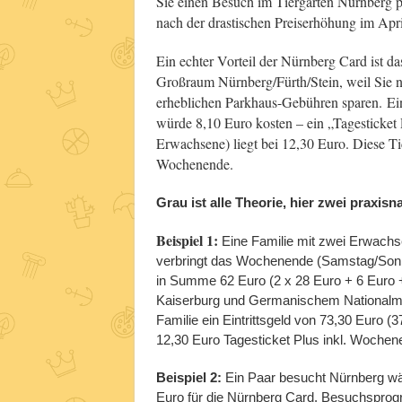
Sie einen Besuch im Tiergarten Nürnberg pl
nach der drastischen Preiserhöhung im Apri
Ein echter Vorteil der Nürnberg Card ist da
Großraum Nürnberg/Fürth/Stein, weil Sie ne
erheblichen Parkhaus-Gebühren sparen.
E
i
würde 8,10 Euro kosten – ein „Tagesticket
Erwachsene) liegt bei 12,30 Euro. Diese Tic
Wochenende.
Grau ist alle Theorie, hier zwei praxisn
Beispiel 1:
Eine Familie mit zwei Erwachse
verbringt das Wochenende (Samstag/Sonnta
in Summe 62 Euro (2 x 28 Euro + 6 Euro 
Kaiserburg und Germanischem Nationalmus
Familie ein Eintrittsgeld von 73,30 Euro (
12,30 Euro Tagesticket Plus inkl. Wochene
Beispiel 2:
Ein Paar besucht Nürnberg wä
Euro für die Nürnberg Card. Besuchspro