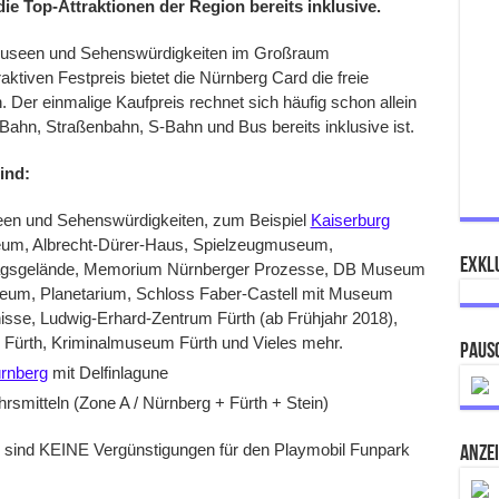
 die Top-Attraktionen der Region bereits inklusive.
 Museen und Sehenswürdigkeiten im Großraum
aktiven Festpreis bietet die Nürnberg Card die freie
. Der einmalige Kaufpreis rechnet sich häufig schon allein
-Bahn, Straßenbahn, S-Bahn und Bus bereits inklusive ist.
ind:
useen und Sehenswürdigkeiten, zum Beispiel
Kaiserburg
um, Albrecht-Dürer-Haus, Spielzeugmuseum,
Exklu
tagsgelände, Memorium Nürnberger Prozesse, DB Museum
um, Planetarium, Schloss Faber-Castell mit Museum
gnisse, Ludwig-Erhard-Zentrum Fürth (ab Frühjahr 2018),
ürth, Kriminalmuseum Fürth und Vieles mehr.
Paus
ürnberg
mit Delfinlagune
ehrsmitteln (Zone A / Nürnberg + Fürth + Stein)
d sind KEINE Vergünstigungen für den Playmobil Funpark
ANZE