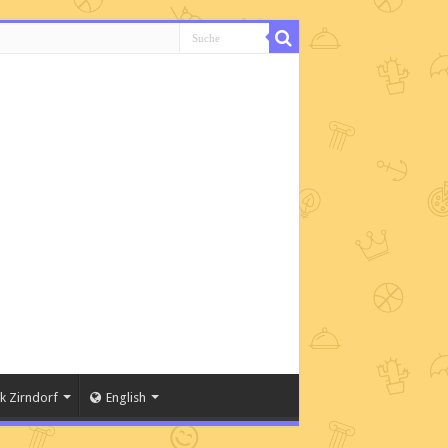
k Zirndorf
English