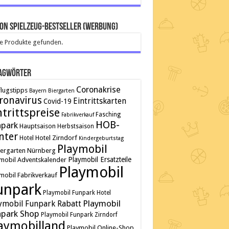
on Spielzeug-Bestseller (Werbung)
e Produkte gefunden.
agwörter
Coronakrise
lugstipps
Bayern
Biergarten
ronavirus
Eintrittskarten
Covid-19
ntrittspreise
Fasching
Fabrikverkauf
HOB-
npark
Hauptsaison
Herbstsaison
nter
Hotel Zirndorf
Hotel
Kindergeburtstag
Playmobil
tergarten
Nürnberg
Playmobil Ersatzteile
mobil Adventskalender
Playmobil
mobil Fabrikverkauf
unpark
Playmobil Funpark Hotel
Playmobil
ymobil Funpark Rabatt
park Shop
Playmobil Funpark Zirndorf
aymobilland
Playmobil Online-Shop