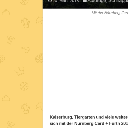
Ausflüge
Schnäpp
20. März 2018
,
Mit der Nürnberg Card 
Kaiserburg, Tiergarten und viele weit
sich mit der Nürnberg Card + Fürth 20