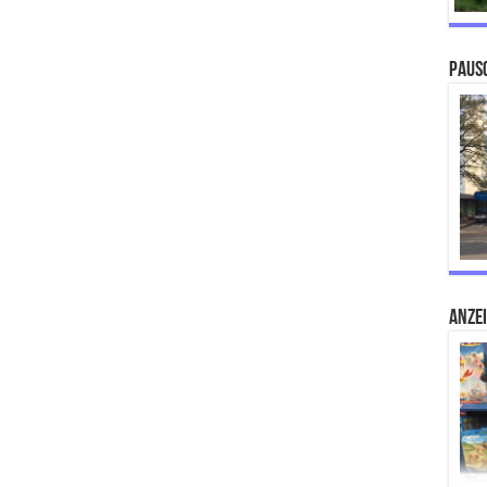
Paus
ANZE