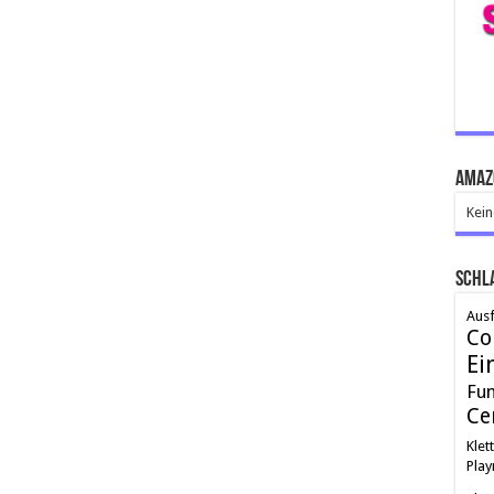
Amaz
Kein
Schl
Ausf
Co
Ei
Fu
Ce
Klet
Play