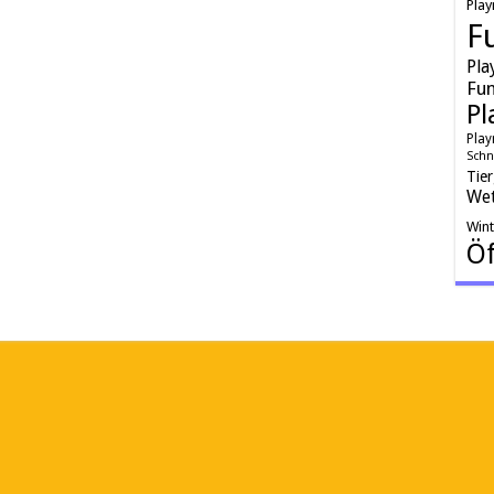
Play
F
Pla
Fun
Pl
Play
Schn
Tie
Wet
Win
Öf