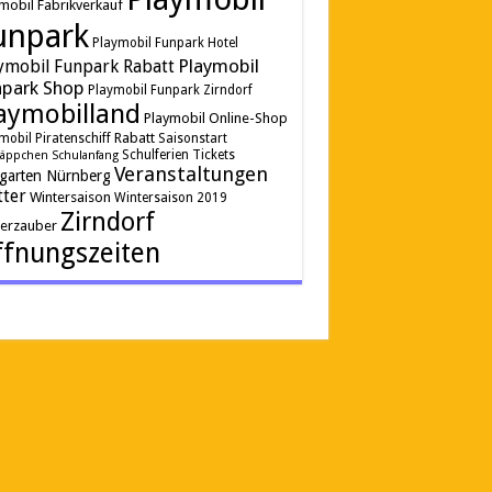
mobil Fabrikverkauf
unpark
Playmobil Funpark Hotel
Playmobil
ymobil Funpark Rabatt
park Shop
Playmobil Funpark Zirndorf
aymobilland
Playmobil Online-Shop
Rabatt
mobil Piratenschiff
Saisonstart
Schulferien
Tickets
äppchen
Schulanfang
Veranstaltungen
rgarten Nürnberg
ter
Wintersaison
Wintersaison 2019
Zirndorf
terzauber
fnungszeiten