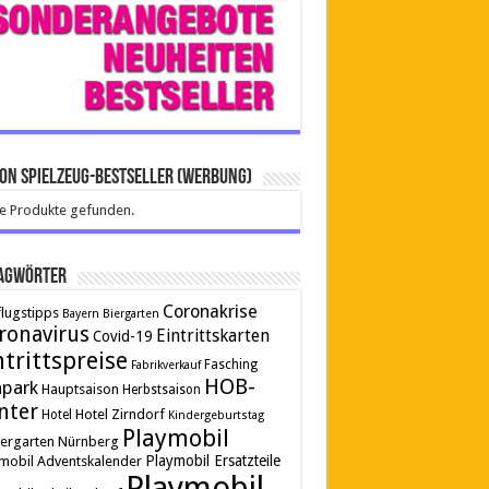
on Spielzeug-Bestseller (Werbung)
e Produkte gefunden.
agwörter
Coronakrise
lugstipps
Bayern
Biergarten
ronavirus
Eintrittskarten
Covid-19
ntrittspreise
Fasching
Fabrikverkauf
HOB-
npark
Hauptsaison
Herbstsaison
nter
Hotel Zirndorf
Hotel
Kindergeburtstag
Playmobil
tergarten
Nürnberg
Playmobil Ersatzteile
mobil Adventskalender
Playmobil