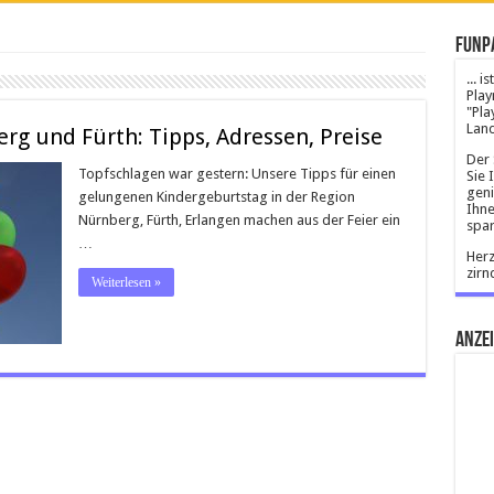
Funp
... 
Play
"Pla
Land
rg und Fürth: Tipps, Adressen, Preise
Der 
Topfschlagen war gestern: Unsere Tipps für einen
Sie 
geni
gelungenen Kindergeburtstag in der Region
Ihne
Nürnberg, Fürth, Erlangen machen aus der Feier ein
spar
…
Herz
zirn
Weiterlesen »
Anze