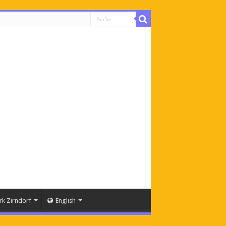
rk Zirndorf
English