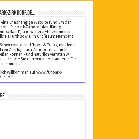
ark-Zirndorf.de…
ist eine unabhängige Website rund um den
mobil Funpark Zirndorf (landläufig
ymobilland") und weitere Attraktionen im
kreis Fürth sowie im Großraum Nürnberg.
Schwerpunkt sind Tipps & Tricks, mit denen
Ihren Ausflug nach Zirndorf noch mehr
eßen können - und natürlich verraten wir
n auch, wie Sie den einen oder anderen Euro
en können.
lich willkommen auf www.funpark-
dorf.de!
ige