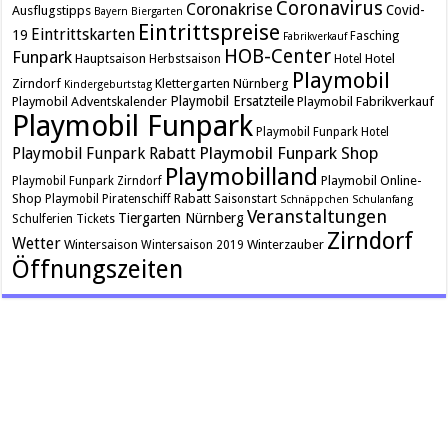
Coronavirus
Coronakrise
Covid-
Ausflugstipps
Bayern
Biergarten
Eintrittspreise
Eintrittskarten
19
Fasching
Fabrikverkauf
HOB-Center
Funpark
Hauptsaison
Hotel
Herbstsaison
Hotel
Playmobil
Zirndorf
Klettergarten
Nürnberg
Kindergeburtstag
Playmobil Ersatzteile
Playmobil Adventskalender
Playmobil Fabrikverkauf
Playmobil Funpark
Playmobil Funpark Hotel
Playmobil Funpark Shop
Playmobil Funpark Rabatt
Playmobilland
Playmobil Online-
Playmobil Funpark Zirndorf
Shop
Rabatt
Playmobil Piratenschiff
Saisonstart
Schnäppchen
Schulanfang
Veranstaltungen
Tiergarten Nürnberg
Schulferien
Tickets
Zirndorf
Wetter
Wintersaison
Winterzauber
Wintersaison 2019
Öffnungszeiten