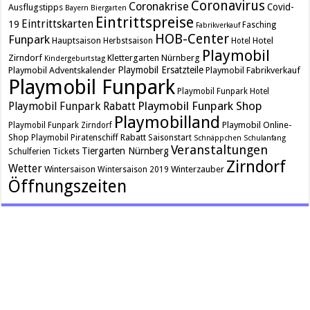
Coronavirus
Coronakrise
Covid-
Ausflugstipps
Bayern
Biergarten
Eintrittspreise
Eintrittskarten
19
Fasching
Fabrikverkauf
HOB-Center
Funpark
Hauptsaison
Hotel
Herbstsaison
Hotel
Playmobil
Zirndorf
Klettergarten
Nürnberg
Kindergeburtstag
Playmobil Ersatzteile
Playmobil Adventskalender
Playmobil Fabrikverkauf
Playmobil Funpark
Playmobil Funpark Hotel
Playmobil Funpark Shop
Playmobil Funpark Rabatt
Playmobilland
Playmobil Online-
Playmobil Funpark Zirndorf
Shop
Rabatt
Playmobil Piratenschiff
Saisonstart
Schnäppchen
Schulanfang
Veranstaltungen
Tiergarten Nürnberg
Schulferien
Tickets
Zirndorf
Wetter
Wintersaison
Winterzauber
Wintersaison 2019
Öffnungszeiten