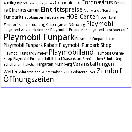
Coronavirus
Coronakrise
Covid-
Ausflugstipps
Bayern
Biergarten
Eintrittspreise
Eintrittskarten
19
Fasching
Fabrikverkauf
HOB-Center
Funpark
Hauptsaison
Hotel
Herbstsaison
Hotel
Playmobil
Zirndorf
Klettergarten
Nürnberg
Kindergeburtstag
Playmobil Ersatzteile
Playmobil Adventskalender
Playmobil Fabrikverkauf
Playmobil Funpark
Playmobil Funpark Hotel
Playmobil Funpark Shop
Playmobil Funpark Rabatt
Playmobilland
Playmobil Online-
Playmobil Funpark Zirndorf
Shop
Rabatt
Playmobil Piratenschiff
Saisonstart
Schnäppchen
Schulanfang
Veranstaltungen
Tiergarten Nürnberg
Schulferien
Tickets
Zirndorf
Wetter
Wintersaison
Winterzauber
Wintersaison 2019
Öffnungszeiten