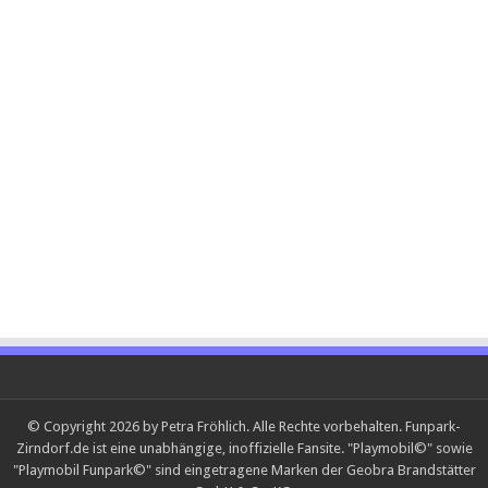
© Copyright 2026 by Petra Fröhlich. Alle Rechte vorbehalten. Funpark-
Zirndorf.de ist eine unabhängige, inoffizielle Fansite. "Playmobil©" sowie
"Playmobil Funpark©" sind eingetragene Marken der Geobra Brandstätter