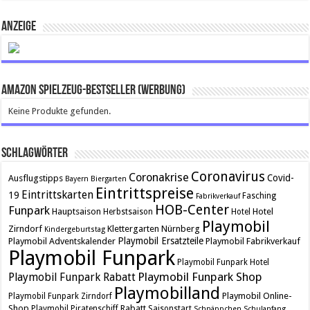
ANZEIGE
Amazon Spielzeug-Bestseller (Werbung)
Keine Produkte gefunden.
Schlagwörter
Coronavirus
Coronakrise
Covid-
Ausflugstipps
Bayern
Biergarten
Eintrittspreise
Eintrittskarten
19
Fasching
Fabrikverkauf
HOB-Center
Funpark
Hauptsaison
Hotel
Herbstsaison
Hotel
Playmobil
Zirndorf
Klettergarten
Nürnberg
Kindergeburtstag
Playmobil Ersatzteile
Playmobil Adventskalender
Playmobil Fabrikverkauf
Playmobil Funpark
Playmobil Funpark Hotel
Playmobil Funpark Shop
Playmobil Funpark Rabatt
Playmobilland
Playmobil Online-
Playmobil Funpark Zirndorf
Shop
Rabatt
Playmobil Piratenschiff
Saisonstart
Schnäppchen
Schulanfang