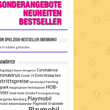
on Spielzeug-Bestseller (Werbung)
e Produkte gefunden.
agwörter
Coronakrise
lugstipps
Bayern
Biergarten
ronavirus
Eintrittskarten
Covid-19
ntrittspreise
Fasching
Fabrikverkauf
HOB-
npark
Hauptsaison
Herbstsaison
nter
Hotel Zirndorf
Hotel
Kindergeburtstag
Playmobil
tergarten
Nürnberg
Playmobil Ersatzteile
mobil Adventskalender
Playmobil