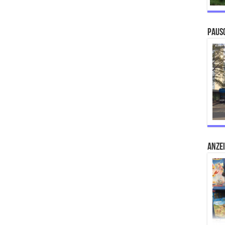
Paus
ANZE