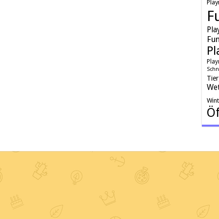
Play
F
Pla
Fun
Pl
Play
Schn
Tie
Wet
Win
Öf