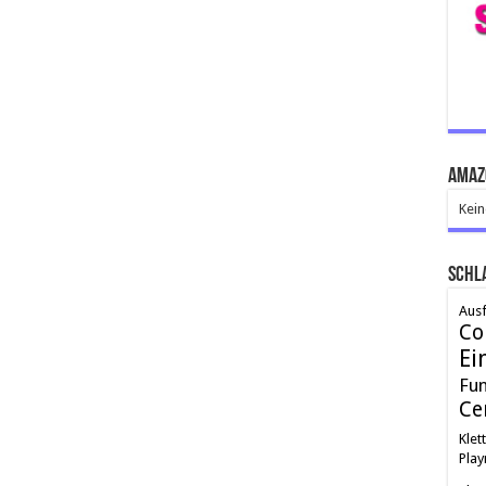
Amaz
Kein
Schl
Ausf
Co
Ei
Fu
Ce
Klet
Play