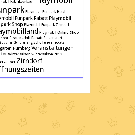
mobil Fabrikverkauf
unpark
Playmobil Funpark Hotel
Playmobil
ymobil Funpark Rabatt
park Shop
Playmobil Funpark Zirndorf
aymobilland
Playmobil Online-Shop
Rabatt
mobil Piratenschiff
Saisonstart
Schulferien
Tickets
äppchen
Schulanfang
Veranstaltungen
rgarten Nürnberg
ter
Wintersaison
Wintersaison 2019
Zirndorf
terzauber
fnungszeiten