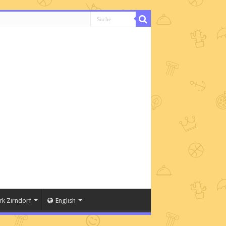
rk Zirndorf
English