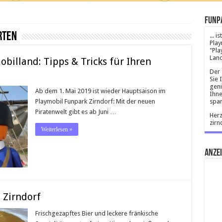
Funp
rten
... 
Play
"Pla
Land
billand: Tipps & Tricks für Ihren
Der 
Sie 
geni
Ab dem 1. Mai 2019 ist wieder Hauptsaison im
Ihne
Playmobil Funpark Zirndorf: Mit der neuen
spar
Piratenwelt gibt es ab Juni …
Herz
zirn
Weiterlesen »
Anze
 Zirndorf
Frischgezapftes Bier und leckere fränkische