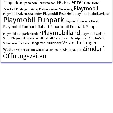
HOB-Center
Funpark
Hauptsaison
Hotel
Herbstsaison
Hotel
Playmobil
Zirndorf
Klettergarten
Nürnberg
Kindergeburtstag
Playmobil Ersatzteile
Playmobil Adventskalender
Playmobil Fabrikverkauf
Playmobil Funpark
Playmobil Funpark Hotel
Playmobil Funpark Shop
Playmobil Funpark Rabatt
Playmobilland
Playmobil Online-
Playmobil Funpark Zirndorf
Shop
Rabatt
Playmobil Piratenschiff
Saisonstart
Schnäppchen
Schulanfang
Veranstaltungen
Tiergarten Nürnberg
Schulferien
Tickets
Zirndorf
Wetter
Wintersaison
Winterzauber
Wintersaison 2019
Öffnungszeiten