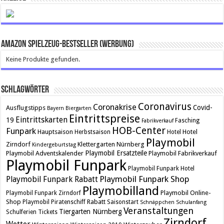
Amazon Spielzeug-Bestseller (Werbung)
Keine Produkte gefunden.
Schlagwörter
Coronavirus
Coronakrise
Covid-
Ausflugstipps
Bayern
Biergarten
Eintrittspreise
Eintrittskarten
19
Fasching
Fabrikverkauf
HOB-Center
Funpark
Hauptsaison
Hotel
Herbstsaison
Hotel
Playmobil
Zirndorf
Klettergarten
Nürnberg
Kindergeburtstag
Playmobil Ersatzteile
Playmobil Adventskalender
Playmobil Fabrikverkauf
Playmobil Funpark
Playmobil Funpark Hotel
Playmobil Funpark Shop
Playmobil Funpark Rabatt
Playmobilland
Playmobil Online-
Playmobil Funpark Zirndorf
Shop
Rabatt
Playmobil Piratenschiff
Saisonstart
Schnäppchen
Schulanfang
Veranstaltungen
Tiergarten Nürnberg
Schulferien
Tickets
Zirndorf